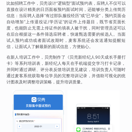
比如招聘工作中，贝壳设计“逻辑型”面试预约表，应聘人不仅可以
直接在设计精美的日历面板预约面试时间，还能够分类上传简历
信息：当应聘人选择“有过部队服役经历”或“已毕业”，预约页面会
自动增加“上传退役证/学历证”的证件上传题目，既节省页面长
度，也能防止无需上传证件的填表人被干扰，同时管理员还可以
在后台根据这一条件筛选应聘者，快速甄选需要的候选人。当面
试人预约成功或者面试改期时，麦客系统还会发送通知提醒短
信，让面试人了解最新的面试信息，方便贴心。
在新人培训工作中，贝壳制作了《贝壳新经纪人90天成长手册打
卡》等系列培训表，新经纪人每天在手机端提交学习打卡记录，
并同时通过调研、评分表反馈培训意见建议，培训负责人可随时
通过麦客系统获取每位学员的完整培训记录，并借助可视化的统
计图表及时调整培训策略，提升培训质量。