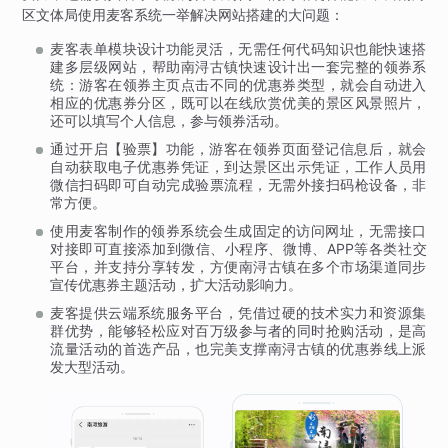
区文体局使用麦客系统一举解决网站搭建的大问题：
麦客表单模块设计功能灵活，无需任何代码知识也能快速搭
建多层级网站，帮助南浔古镇快速设计出一套完整的领券系
统：游客在领券主页点击不同的优惠券类型，就会自动进入
相应的优惠券分区，既可以在线欣赏优美的景区风景照片，
还可以填写个人信息，参与领券活动。
通过开启【验票】功能，游客在领券页面登记信息后，就会
自动获取电子优惠券凭证，到达景区出示凭证，工作人员用
微信扫码即可自动完成验票流程，无需外接扫码枪设备，非
常方便。
使用麦客制作的领券系统会生成固定的访问网址，无需接口
对接即可直接添加到微信、小程序、微博、APP等各类社交
平台，并支持分享转发，方便南浔古镇在多个市场渠道同步
宣传优惠券主题活动，扩大活动影响力。
麦客提供云端系统服务平台，凭借过硬的技术实力和资源集
群优势，能够轻松应对百万级参与者的同时抢购活动，是高
流量活动的首选产品，也完美支撑南浔古镇的优惠券线上派
发大型活动。