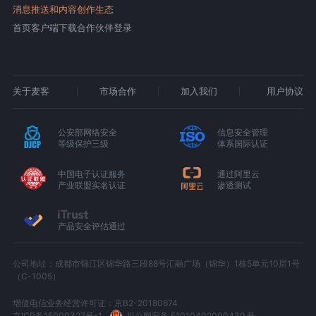
消息推送和内容创作生态
首页
客户端下载
合作伙伴登录
关于麦客
市场合作
加入我们
用户协议
公安部网络安全
信息安全管理
等级保护三级
体系国际认证
中国电子认证服务
通过阿里云
产业联盟实名认证
渗透测试
产品安全评估通过
公司地址：成都市锦江区锦华路三段88号汇融广场（锦华）1栋5单元10层1号
（C-1005）
增值电信业务经营许可证：京B2-20180674
京ICP备15000327号-1
川公网安备 51010402000439 号